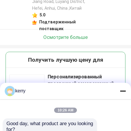
Jiang Road, Luyang District,
Hefei, Anhui, China ,Китай
5.0
Подтверженный
поставщик
Осмотрите больше
Получить лучшую цену для
Персонализированный
прозрачный замороженный
стеклянный банка мед для
kerry
джема мед
10:26 AM
Продолжать
Good day, what product are you looking 
for?