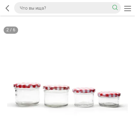
2
/
6