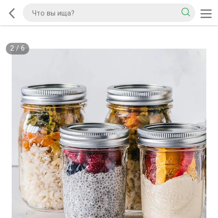
2
/
6