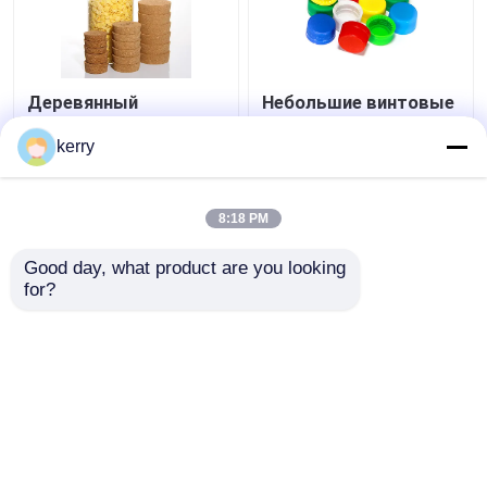
Деревянный
Небольшие винтовые
пробковый
пластиковые крышки
стеклянный банка
для бутылок с водой
kerry
крышки крышки для
28 мм 30 мм для
свечи верхний
напитков соков
Лучшая цена
Лучшая цена
герметичный
8:18 PM
уплотнитель
контактные
контактные
Good day, what product are you looking 
for?
данные
данные
Осмотрите больше
Главная страница
Карта сайта
контактные данные
Desktop Site