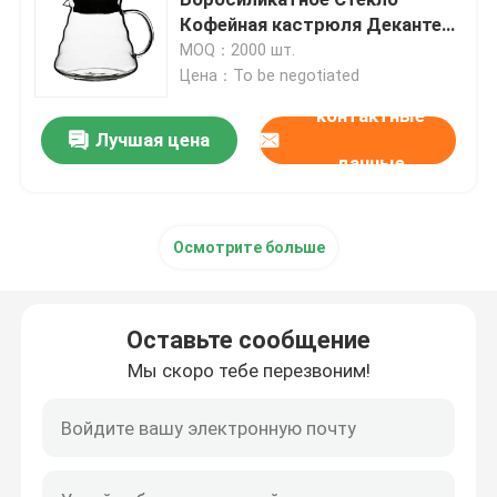
Кофейная кастрюля Декантер
Термостойкий
MOQ：2000 шт.
Крышка бутылки из банка
Цена：To be negotiated
контактные
Стеклянные изделия для бытовых нужд
Лучшая цена
данные
Осмотрите больше
Оставьте сообщение
Мы скоро тебе перезвоним!