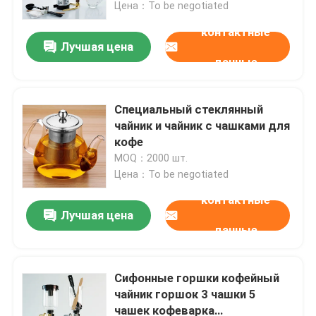
профессиональной кофеварки
Цена：To be negotiated
контактные
Лучшая цена
данные
Специальный стеклянный
чайник и чайник с чашками для
кофе
MOQ：2000 шт.
Цена：To be negotiated
контактные
Лучшая цена
Главная страница
данные
Продукция
Сифонные горшки кофейный
чайник горшок 3 чашки 5
чашек кофеварка
О Компании