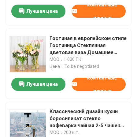
контактные
Лучшая цена
данные
Гостиная в европейском стиле
Гостиница Стеклянная
цветовая ваза Домашнее
убранство Стеклянная ваза
MOQ：1 000 ПК
Цена：To be negotiated
контактные
Лучшая цена
данные
Классический дизайн кухни
боросиликат стекло
кофеварка чайная 2-5 чашек
сифон кофеварка для
MOQ：200 шт.