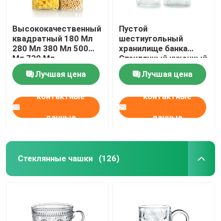
Высококачественный
Пустой
квадратный 180 Мл
шестиугольный
280 Мл 380 Мл 500
хранилище банка
Мл 730 Мл
Стеклянный кухонный
стеклянный банка
контейнер с
Лучшая цена
Лучшая цена
для хранения с
металлическими
крышкой из
крышками
контактные
контактные
оловянной пластины
данные
данные
Стеклянные чашки
(126)