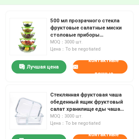
500 мл прозрачного стекла
фруктовые салатные миски
столовые приборы
смешивающие миски
MOQ：3000 шт.
Цена：To be negotiated
контактные
Лучшая цена
данные
Стеклянная фруктовая чаша
обеденный ящик фруктовый
салат хранилище еды чаша
микроволновая печь сейф
MOQ：3000 шт.
Цена：To be negotiated
контактные