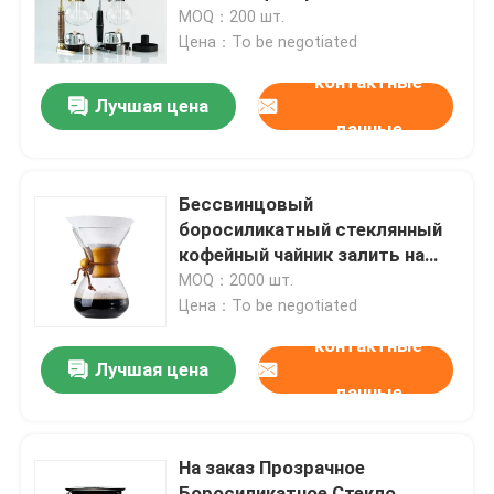
Классический стеклянный
MOQ：200 шт.
Сифонный горшок 3 человека
Цена：To be negotiated
Наша фабрика
Стыковочный горшок
контактные
молочный кружок
Лучшая цена
данные
контроль качества
контактные данные
Бессвинцовый
боросиликатный стеклянный
кофейный чайник залить на
Отправить запрос
кофейный чайник капельницей
MOQ：2000 шт.
Цена：To be negotiated
Стеклянные бутылки
контактные
Лучшая цена
данные
стеклянные опарникы
На заказ Прозрачное
Стеклянные чашки
Боросиликатное Стекло