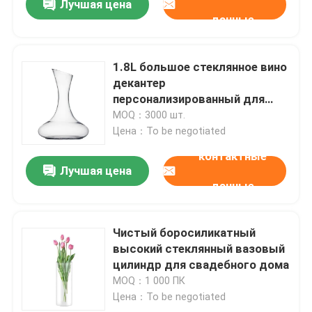
Лучшая цена
данные
1.8L большое стеклянное вино
декантер
персонализированный для
дома
MOQ：3000 шт.
Цена：To be negotiated
контактные
Лучшая цена
данные
Чистый боросиликатный
высокий стеклянный вазовый
цилиндр для свадебного дома
MOQ：1 000 ПК
Цена：To be negotiated