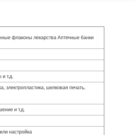
лянные флаконы лекарства Аптечные банки
.
и т.д.
а, электропластика, шелковая печать,
ение и т.д.
 или настройка