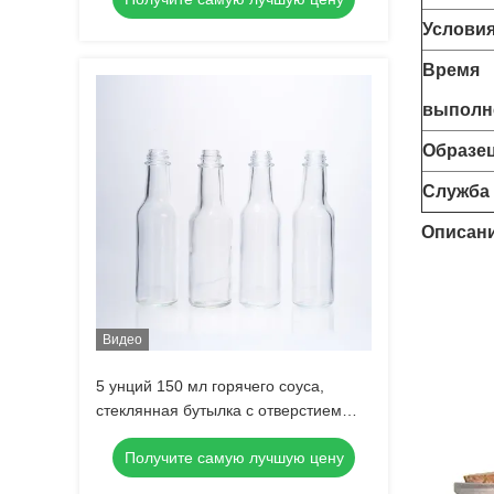
крышкой
Услови
Время
выполн
Образе
Служба
Описани
Видео
5 унций 150 мл горячего соуса,
стеклянная бутылка с отверстием
для отверстий
Получите самую лучшую цену