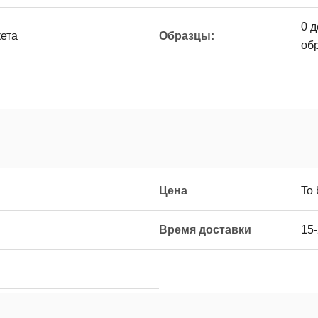
0 д
кета
Образцы:
об
Цена
To 
Время доставки
15