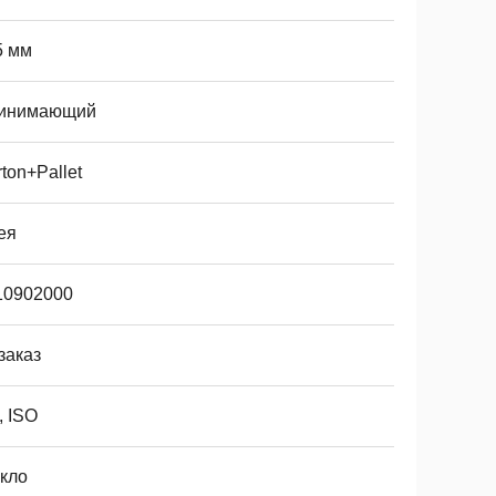
5 мм
инимающий
ton+Pallet
ея
10902000
заказ
, ISO
екло