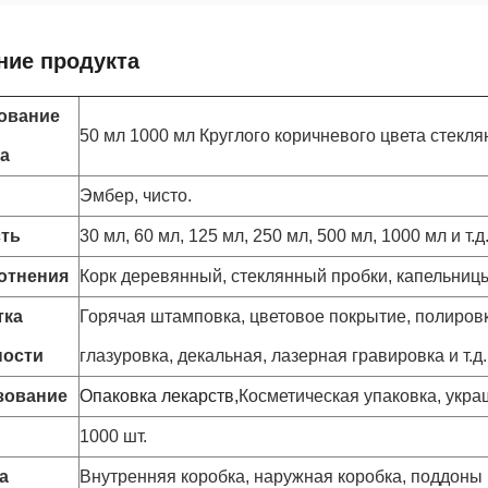
ние продукта
ование
50 мл 1000 мл Круглого коричневого цвета стек
а
Эмбер, чисто.
ть
30 мл, 60 мл, 125 мл, 250 мл, 500 мл, 1000 мл и т.д
отнения
Корк деревянный, стеклянный пробки, капельницы 
тка
Горячая штамповка, цветовое покрытие, полировк
ности
глазуровка, декальная, лазерная гравировка и т.д.
зование
Опаковка лекарств,
Косметическая упаковка, украш
1000 шт.
а
Внутренняя коробка, наружная коробка, поддоны