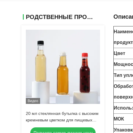
Описа
РОДСТВЕННЫЕ ПРОДУКТЫ
Наимен
продукт
Цвет
Мощнос
Тип упл
Обрабо
поверх
Видео
Исполь
20 мл стеклянная бутылка с высоким
МОК
кремневым цветком для пищевых
продуктов соус стеклянная бутылка с
Упаковк
Получите самую лучшую цену