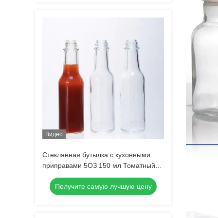
Видео
Стеклянная бутылка с кухонными
приправами 5ОЗ 150 мл Томатный
соус Салатовый коктейль Скрин-
Получите самую лучшую цену
печать