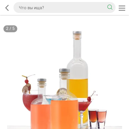
2
/
5