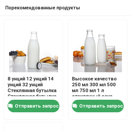
Порекомендованные продукты
8 унций 12 унций 14
Высокое качество
унций 32 унций
250 мл 300 мл 500
Стеклянная бутылка
мл 750 мл 1 л
Главная страница
Стеклянная бутылка
стеклянный соус
с молоком
банка с
Отправить запрос
Отправить запрос
металлической
Продукция
крышкой с
пластиковой
крышкой
О Компании