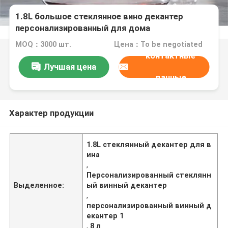
1.8L большое стеклянное вино декантер
персонализированный для дома
MOQ：3000 шт.
Цена：To be negotiated
контактные
Лучшая цена
данные
Характер продукции
1.8L стеклянный декантер для в
ина
,
Персонализированный стеклянн
Выделенное:
ый винный декантер
,
персонализированный винный д
екантер 1
,
8 л