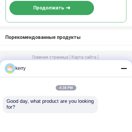
Продолжать
Порекомендованные продукты
Главная страница
Карта сайта
контактные данные
Desktop Site
kerry
Карта сайта
Политика конфиденциальности
4:38 PM
Главная страница
Качество
Стеклянные бутылки
Китайская
Good day, what product are you looking 
фабрика.Copyright © 2026 Anhui Idea
for?
Technology Imp & Exp Co., Ltd.. All Rights
Продукция
Reserved.
О Компании