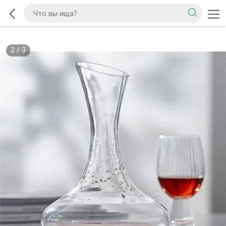
2
/
3