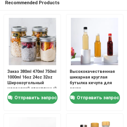
Recommended Products
Заказ 380ml 470ml 750ml
Высококачественная
1000ml 16oz 24oz 32oz
шикарная круглая
Широкоугольный
бутылка кечупа для
масонский стеклянный
соуса
банка с крышкой в
Отправить запрос
Отправить запрос
большом количестве