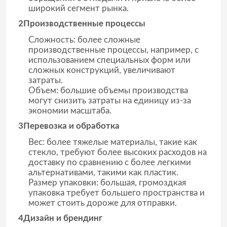
широкий сегмент рынка.
2Производственные процессы
Наша фабрика
Сложность: более сложные
производственные процессы, например, с
контроль качества
использованием специальных форм или
сложных конструкций, увеличивают
затраты.
Объем: большие объемы производства
контактные данные
могут снизить затраты на единицу из-за
экономии масштаба.
Отправить запрос
3Перевозка и обработка
Вес: более тяжелые материалы, такие как
стекло, требуют более высоких расходов на
Стеклянные бутылки
доставку по сравнению с более легкими
альтернативами, такими как пластик.
Размер упаковки: большая, громоздкая
стеклянные опарникы
упаковка требует большего пространства и
может стоить дороже для отправки.
4Дизайн и брендинг
Стеклянные чашки