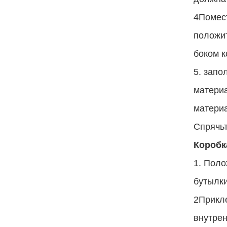
4Помест
положит
боком к
5. запо
материа
матери
Спрячьт
Коробк
1. Поло
бутылки
2Прикле
внутрен