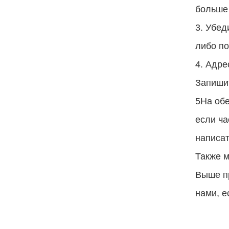
больше 
3. Убед
либо по
4. Адре
Запишит
5На обе
если ча
написат
Также м
Выше п
нами, е