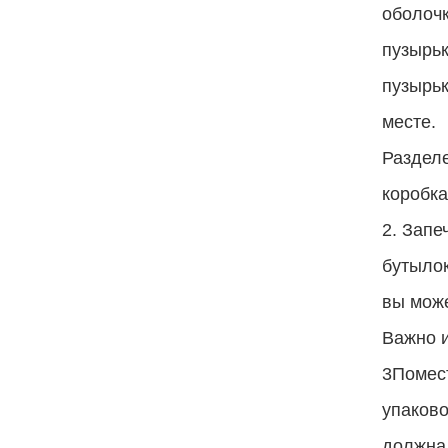
оболочк
пузырьк
пузырьк
месте.
Разделе
коробка
2. Запе
бутылок
вы може
Важно и
3Помес
упаково
должна 