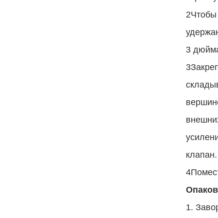
2Чтобы 
удержан
3 дюйма
3Закреп
складыв
вершине
внешних
усилени
клапан.
4Помест
Опаков
1. Заво