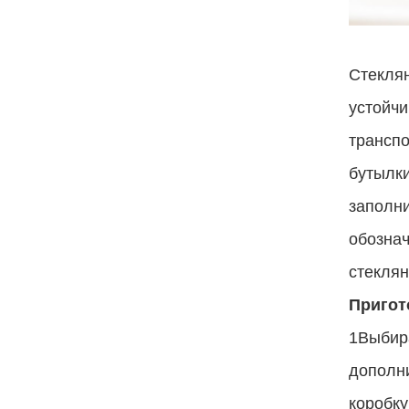
Стеклян
устойчи
транспо
бутылки
заполн
обознач
стеклян
Пригот
1Выбира
дополн
коробку