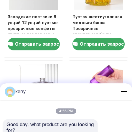
Заводские поставки 8
Пустая шестиугольная
унций 12 унций пустые
медовая банка
прозрачные конфеты
Прозрачная
круглые контейнеры
стеклянная банка
стеклянные банки с
Стеклянная
Отправить запрос
Отправить запрос
золотыми
запечатанная банка
металлическими
крышками
kerry
4:55 PM
Конфигурация
5 мл парфюмерных
Good day, what product are you looking 
роскошный
роликовых бутылок с
for?
квадратный
нержавеющей сталью