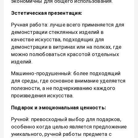
экономичны для общего использования.
Эстетическая презентация:
Наша фабрика
Ручная работа: лучше всего применяется для
демонстрации стеклянных изделий в
контроль качества
качестве искусства, подходящих для
демонстрации в витринах или на полках, где
можно полюбоваться красотой отдельных
контактные данные
изделий.
Машинно-продушенный: более подходящий
Отправить запрос
для среды, где основное внимание уделяется
полезности, а не подчеркиванию каждого
произведения искусства.
Стеклянные бутылки
Подарок и эмоциональная ценность:
стеклянные опарникы
Ручной: превосходный выбор для подарков,
особенно когда целью является предложение
уникального, ручной работы предмета с
Стеклянные чашки