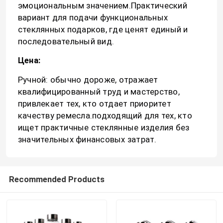
эмоциональным значением.Практический
вариант для подачи функциональных
Крышка бутылки из банка
стеклянных подарков, где ценят единый и
последовательный вид.
Стеклянные изделия для бытовых нужд
Цена:
Ручной: обычно дороже, отражает
квалифицированный труд и мастерство,
привлекает тех, кто отдает приоритет
качеству ремесла.подходящий для тех, кто
ищет практичные стеклянные изделия без
значительных финансовых затрат.
Recommended Products