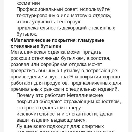
косметики
Профессиональный совет: используйте
текстурированную или матовую отделку,
Наша фабрика
чтобы улучшить сенсорную
привлекательность декораций стеклянных
бутылок.
контроль качества
4Металлические покрытия: гламурные
стеклянные бутылки
Металлическая отделка может придать
контактные данные
роскоши стеклянным бутылкам, а золотая,
розовая или серебряная отделка может
превратить обычную бутылку в потрясающее
Отправить запрос
произведение искусства.Эти покрытия хорошо
работают для продуктов, предназначенных для
премиальных рынков и специальных изданий.
Стеклянные бутылки
Почему это работает Металлические
покрытия обладают отражающим качеством,
которое создает атмосферу
стеклянные опарникы
исключительности и элегантности, делая
ваши изделия выдающимися.
Лучше всего подходит для: спиртных
Стеклянные чашки