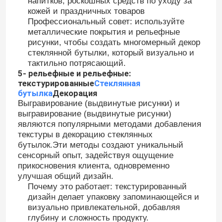
напитков, роскошных средств по уходу за
кожей и праздничных товаров
Профессиональный совет: используйте
Крышка бутылки из банка
металлические покрытия и рельефные
рисунки, чтобы создать многомерный декор
стеклянной бутылки, который визуально и
Стеклянные изделия для бытовых нужд
тактильно потрясающий.
5- рельефные и рельефные:
текстурированные
Стеклянная
бутылка
Декорация
Выгравирование (выдвинутые рисунки) и
выгравирование (выдвинутые рисунки)
являются популярными методами добавления
текстуры в декорацию стеклянных
бутылок.Эти методы создают уникальный
сенсорный опыт, задействуя ощущение
прикосновения клиента, одновременно
улучшая общий дизайн.
Почему это работает: текстурированный
дизайн делает упаковку запоминающейся и
визуально привлекательной, добавляя
глубину и сложность продукту.